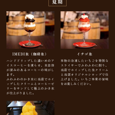
夏期
IMEDI氷（珈琲氷）
イチゴ氷
ハンドドリップした濃いめのア
本物の冷凍したいちごを特別な
イスコーヒーを凍らせ、氷自体
スライサーでふわふわに削り、
が深みのあるコーヒーの味がし
当店でホイップした生クリーム
ます。
と当店オリジナルシロップで仕
ふわふわのかき氷に当店でホイ
上げました。いちご本来の旨味
ップしたクリームとコーヒーゼ
をお楽しみください。
リーをサンドして極上のかき氷
が仕上がりました。