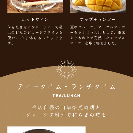
ホットワイン
アップルマンゴー
何もたさないフルーティーで極
夏のフルーツ、アップルマンゴ
上の甘みのジョージアワインを
ーをクリスマス用として、南米
使い、心も体もあったまりま
より木の上で完熟したアップル
す。
マンゴーを取り寄せました。
ティータイム・ランチタイム
TEA/LUNCH
当店自慢の自家焙煎珈琲と
ジョージア料理で和らぎの時を